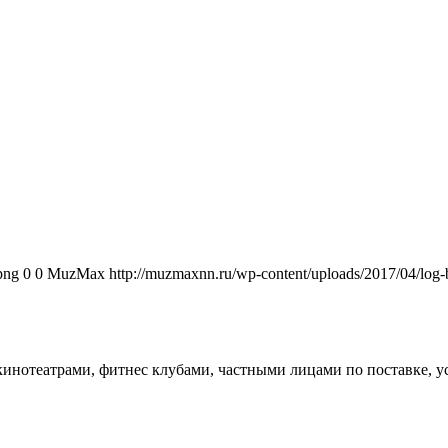
png
0
0
MuzMax
http://muzmaxnn.ru/wp-content/uploads/2017/04/log
кинотеатрами, фитнес клубами, частными лицами по поставке, у