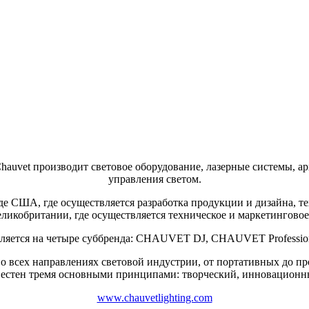
hauvet производит световое оборудование, лазерные системы, а
управления светом.
А, где осуществляется разработка продукции и дизайна, техн
икобритании, где осуществляется техническое и маркетингово
яется на четыре суббренда: CHAUVET DJ, CHAUVET Professi
всех направлениях световой индустрии, от портативных до пр
тен тремя основными принципами: творческий, инновационн
www.chauvetlighting.com