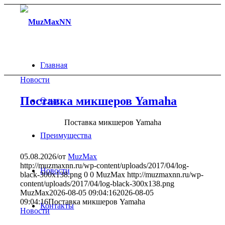
Главная
Новости
Поставка микшеров Yamaha
О нас
Поставка микшеров Yamaha
Преимущества
05.08.2026
/
от
MuzMax
http://muzmaxnn.ru/wp-content/uploads/2017/04/log-
Новости
black-300x138.png
0
0
MuzMax
http://muzmaxnn.ru/wp-
content/uploads/2017/04/log-black-300x138.png
MuzMax
2026-08-05 09:04:16
2026-08-05
09:04:16
Поставка микшеров Yamaha
Контакты
Новости