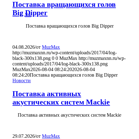
Поставка вращающихся голов
Big Dipper
Vk
Поставка вращающихся голов Big Dipper
04.08.2026
/
от
MuzMax
http://muzmaxnn.ru/wp-content/uploads/2017/04/log-
black-300x138.png
0
0
MuzMax
http://muzmaxnn.ru/wp-
content/uploads/2017/04/log-black-300x138.png
MuzMax
2026-08-04 08:24:20
2026-08-04
08:24:20
Поставка вращающихся голов Big Dipper
Новости
Поставка активных
акустических систем Mackie
Поставка активных акустических систем Mackie
29.07.2026
/
от
MuzMax